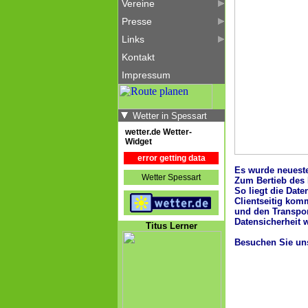
Vereine
Presse
Links
Kontakt
Impressum
Wetter in Spessart
wetter.de Wetter-
Widget
error getting data
Es wurde neueste
Wetter Spessart
Zum Bertieb des
So liegt die Dat
Clientseitig ko
und den Transpor
Datensicherheit 
Titus Lerner
Besuchen Sie un