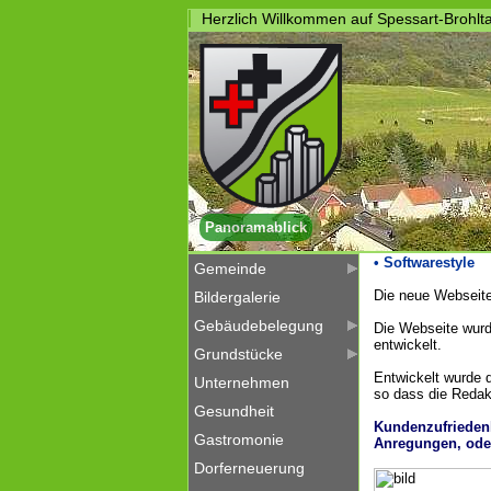
Herzlich Willkommen auf Spessart-Brohlta
Panoramablick
• Softwarestyle
Gemeinde
Die neue Webseit
Bildergalerie
Gebäudebelegung
Die Webseite wurd
entwickelt.
Grundstücke
Entwickelt wurde 
Unternehmen
so dass die Redak
Gesundheit
Kundenzufriedenh
Gastromonie
Anregungen, ode
Dorferneuerung