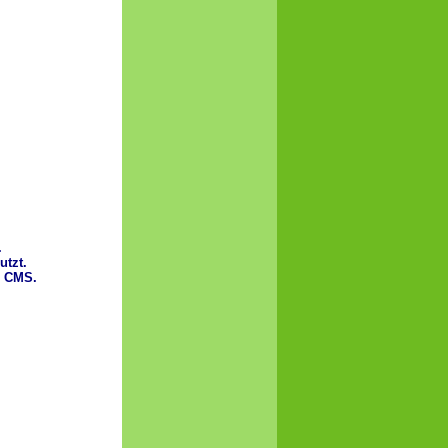
.
tzt.
d CMS.