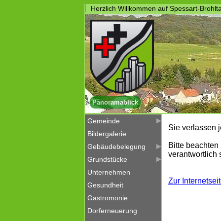
Herzlich Willkommen auf Spessart-Brohlta
Panoramablick
Gemeinde
Sie verlassen j
Bildergalerie
Bitte beachten 
Gebäudebelegung
verantwortlich
Grundstücke
Unternehmen
Zur Internetsei
Gesundheit
Gastromonie
Dorferneuerung